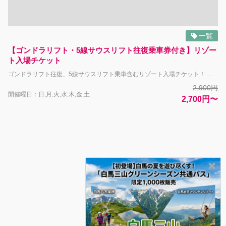
一覧
【ゴンドラリフト・5線サウスリフト往復乗車券付き】リゾー
ト入場チケット
ゴンドラリフト往復、5線サウスリフト乗車含むリゾート入場チケット！ 〇注意事項 ・料金にはゴンドラリフト往復、5線サウスリフト乗車が含まれております。片道乗車の場合も同額となります。 なお、11月9日(月) ～15日(日) はゴンドラリフトのみ運行、5線サウスリフトは運休となります。 ・ご利用日当日、チケットセンターにて紙チケットへの引き換えが必要となります。 チケットセンターにて画面提示をお願いします。 ・ペットは予防接種（狂犬病・混合ワクチン）を受けており、接種後2週間以上1年未満がご入場いただけます。 また、交配シーズン中、病気またはケガの治療中、攻撃的な性格のペットのご利用はご遠慮ください。 〇大人/小児/幼児の区別 ・大人…中学生以上 ・小児…小学生（未就学児は「幼児」） ・幼児…0歳～6歳未満は無料です。 ※大人1人に同伴の幼児人数が1名を超える場合、2人目から｢小児｣の乗車券が必要です。
2,900円
開催曜日：日,月,火,水,木,金,土
2,700円〜