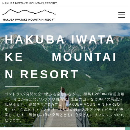
HAKUBA IWATAKE MOUNTAIN RESORT
カテゴリー
HAKUBA IWATA
前売り入場券
KE MOUNTAI
HAKUBA ヤッホー! FESTIVAL
N RESORT
ログイン/予約確認
ゴンドラで7分間の空中散歩を楽しみながら、標高1,289mの岩岳山頂
へ。 そこからは北アルプスや白馬村、北信の山々など360°の展望が
広がります。 絶景テラス&カフェ「HAKUBA MOUNTAIN HARBO
R」や 「白馬ヒトトキノモリ」エリアのほか各種アクティビティが充
実しており、 気持ちの良い空気とともに心身ともにリフレッシュいた
だけます。