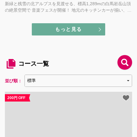
新緑と残雪の北アルプスを⾒渡せる、標高1,289mの白馬岩岳山頂
の絶景空間で 音楽フェスが開催！ 地元のキッチンカーが揃い、食
のグルメも充実し、各アクティビティなどのコンテンツも楽しめ
る！
もっと見る
コース一覧
並び順：
200円 OFF