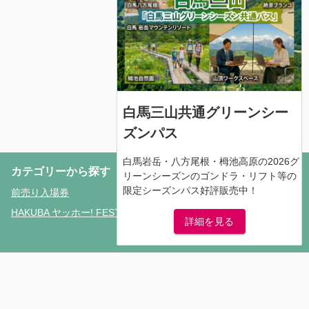
白馬三山共通グリーンシー
ズンパス
白馬岩岳・八方尾根・栂池高原の2026グ
カテゴリーから探す
リーンシーズンのゴンドラ・リフト等の
限定シーズンパス好評販売中！
前売り入場券
HAKUBA ヤッホー! FESTIVAL
詳細を見る
0261-72-2474
iwatake-i@nsd-hakuba.jp