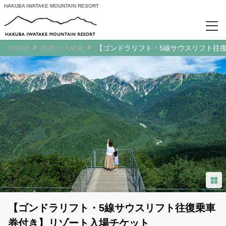
HAKUBA IWATAKE MOUNTAIN RESORT
HOME
前売り入場券
【ゴンドラリフト・5線サウスリフト往
カテゴリー
前売り入場券
HAKUBA ヤッホー! FESTIVAL
閲覧履歴
ログイン/予約確認
【ゴンドラリフト・5線サウスリフト往復乗車
券付き】リゾート入場チケット