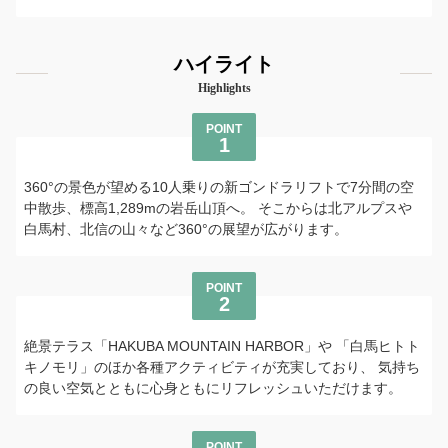
ハイライト
Highlights
POINT
1
360°の景色が望める10人乗りの新ゴンドラリフトで7分間の空
中散歩、標高1,289mの岩岳山頂へ。 そこからは北アルプスや
白馬村、北信の山々など360°の展望が広がります。
POINT
2
絶景テラス「HAKUBA MOUNTAIN HARBOR」や 「白馬ヒトト
キノモリ」のほか各種アクティビティが充実しており、 気持ち
の良い空気とともに心身ともにリフレッシュいただけます。
POINT