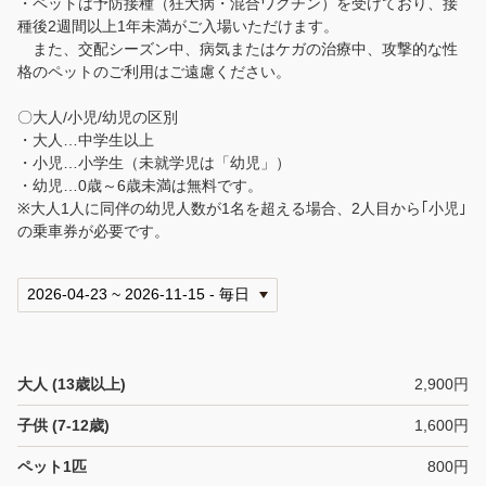
・ペットは予防接種（狂犬病・混合ワクチン）を受けており、接
種後2週間以上1年未満がご入場いただけます。
また、交配シーズン中、病気またはケガの治療中、攻撃的な性
格のペットのご利用はご遠慮ください。
〇大人/小児/幼児の区別
・大人…中学生以上
・小児…小学生（未就学児は「幼児」）
・幼児…0歳～6歳未満は無料です。
※大人1人に同伴の幼児人数が1名を超える場合、2人目から｢小児｣
の乗車券が必要です。
大人 (13歳以上)
2,900円
子供 (7-12歳)
1,600円
ペット1匹
800円