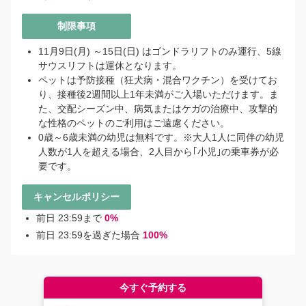
制限事項
11月9日(月) ～15日(日) はゴンドラリフトのみ運行、5線
サウスリフトは運休となります。
ペットは予防接種（狂犬病・混合ワクチン）を受けてお
り、接種後2週間以上1年未満がご入場いただけます。ま
た、交配シーズン中、病気またはケガの治療中、攻撃的
な性格のペットのご利用はご遠慮ください。
0歳～6歳未満の幼児は無料です。※大人1人に同伴の幼児
人数が1人を超える場合、2人目から｢小児｣の乗車券が必
要です。
キャンセルポリシー
前日 23:59まで
0%
前日 23:59を過ぎた場合
100%
今すぐ予約する